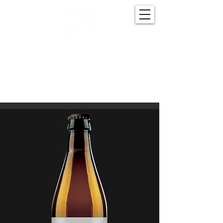
BROWAR SPÓŁDZIELCZY
Piwo, które warzy więcej