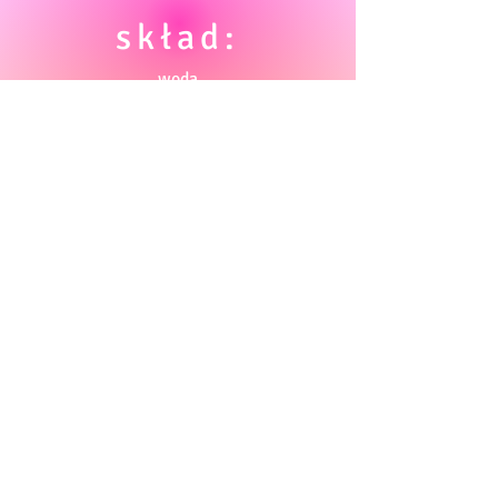
skład:
woda
słody jęczmienne: pilzneński, pszeniczne
płatki owsiane
płatki pszeniczne
chmiele: Chinook, Citra, El Dorado,
Mosic
drożdże: US-05
Alkohol: 10.5%
Polityka RODO
©2025 by Spółdzielczy