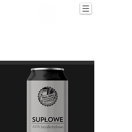
BROWAR SPÓŁDZIELCZY
Piwo, które warzy więcej